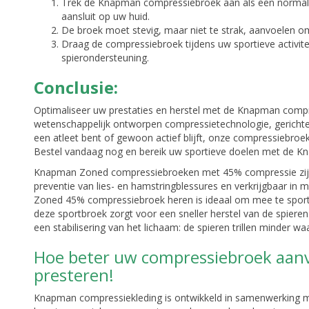
Trek de Knapman compressiebroek aan als een normale
aansluit op uw huid.
De broek moet stevig, maar niet te strak, aanvoelen o
Draag de compressiebroek tijdens uw sportieve activit
spierondersteuning.
Conclusie:
Optimaliseer uw prestaties en herstel met de Knapman compr
wetenschappelijk ontworpen compressietechnologie, gerichte
een atleet bent of gewoon actief blijft, onze compressiebroek 
Bestel vandaag nog en bereik uw sportieve doelen met de 
Knapman Zoned compressiebroeken met 45% compressie zijn 
preventie van lies- en hamstringblessures en verkrijgbaar in 
Zoned 45% compressiebroek heren is ideaal om mee te sporte
deze sportbroek zorgt voor een sneller herstel van de spie
een stabilisering van het lichaam: de spieren trillen minder w
Hoe beter uw compressiebroek aanv
presteren!
Knapman compressiekleding is ontwikkeld in samenwerking me