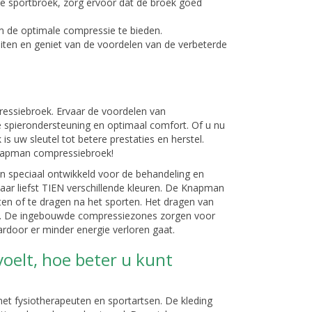
 sportbroek, zorg ervoor dat de broek goed
m de optimale compressie te bieden.
eiten en geniet van de voordelen van de verbeterde
essiebroek. Ervaar de voordelen van
 spierondersteuning en optimaal comfort. Of u nu
is uw sleutel tot betere prestaties en herstel.
Knapman compressiebroek!
speciaal ontwikkeld voor de behandeling en
maar liefst TIEN verschillende kleuren. De Knapman
n of te dragen na het sporten. Het dragen van
ren. De ingebouwde compressiezones zorgen voor
aardoor er minder energie verloren gaat.
oelt, hoe beter u kunt
t fysiotherapeuten en sportartsen. De kleding