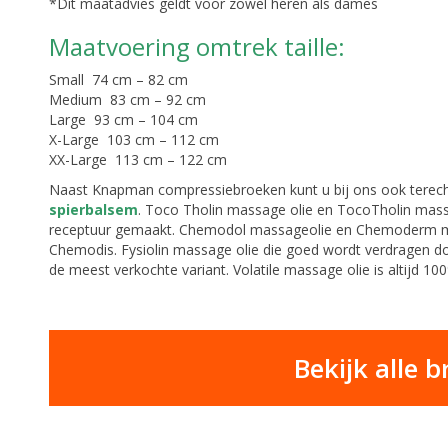
*Dit maatadvies geldt voor zowel heren als dames
Maatvoering omtrek taille:
Small 74 cm – 82 cm
Medium 83 cm – 92 cm
Large 93 cm – 104 cm
X-Large 103 cm – 112 cm
XX-Large 113 cm – 122 cm
Naast Knapman compressiebroeken kunt u bij ons ook terec
spierbalsem
. Toco Tholin massage olie en TocoTholin ma
receptuur gemaakt. Chemodol massageolie en Chemoderm mas
Chemodis. Fysiolin massage olie die goed wordt verdragen doo
de meest verkochte variant. Volatile massage olie is altijd 100
Bekijk alle 