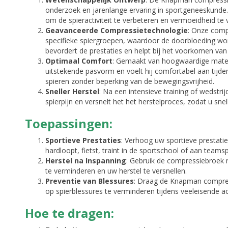
onderzoek en jarenlange ervaring in sportgeneeskunde
om de spieractiviteit te verbeteren en vermoeidheid te
Geavanceerde Compressietechnologie
: Onze comp
specifieke spiergroepen, waardoor de doorbloeding word
bevordert de prestaties en helpt bij het voorkomen van
Optimaal Comfort
: Gemaakt van hoogwaardige mate
uitstekende pasvorm en voelt hij comfortabel aan tijden
spieren zonder beperking van de bewegingsvrijheid.
Sneller Herstel
: Na een intensieve training of wedstr
spierpijn en versnelt het het herstelproces, zodat u sne
Toepassingen:
Sportieve Prestaties
: Verhoog uw sportieve prestat
hardloopt, fietst, traint in de sportschool of aan team
Herstel na Inspanning
: Gebruik de compressiebroek n
te verminderen en uw herstel te versnellen.
Preventie van Blessures
: Draag de Knapman compres
op spierblessures te verminderen tijdens veeleisende act
Hoe te dragen: