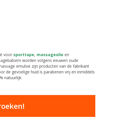
ht voor
sporttape
,
massageolie
en
ssagebalsem worden volgens eeuwen oude
sage emulsie zijn producten van de fabrikant
r de gevoelige huid is parabenen vrij en inmiddels
% natuurlijk.
broeken!