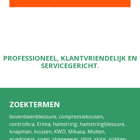
PROFESSIONEEL, KLANTVRIENDELIJK EN
SERVICEGERICHT.
ZOEKTERMEN
bovenbeenblessure
compressiekousen
,
,
controlbra
Erima
hamstring
hamstringblessure
,
,
,
,
knapman
kousen
KWD
Mikasa
Molten
,
,
,
,
,
quadriceps
rowo
shapewear
shirt
skins
sokken
,
,
,
,
,
,